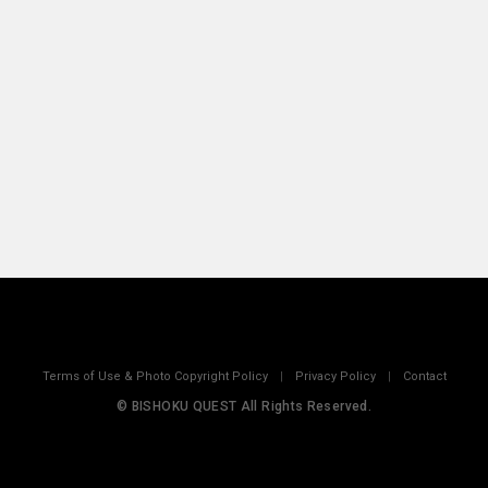
Terms of Use & Photo Copyright Policy
|
Privacy Policy
|
Contact
© BISHOKU QUEST All Rights Reserved.