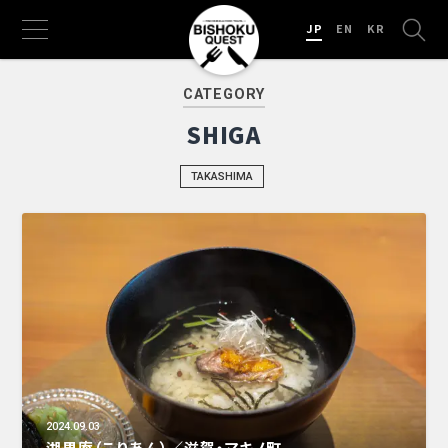
JP
EN
KR
CATEGORY
SHIGA
TAKASHIMA
2024.09.03
湖里庵（こりあん）／滋賀・マキノ町