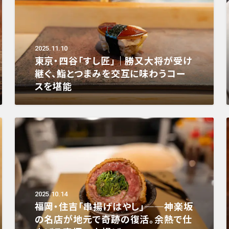
2025.11.10
東京・四谷「すし匠」｜勝又大将が受け
継ぐ、鮨とつまみを交互に味わうコー
スを堪能
2025.10.14
福岡・住吉「串揚げはやし」──神楽坂
の名店が地元で奇跡の復活。余熱で仕