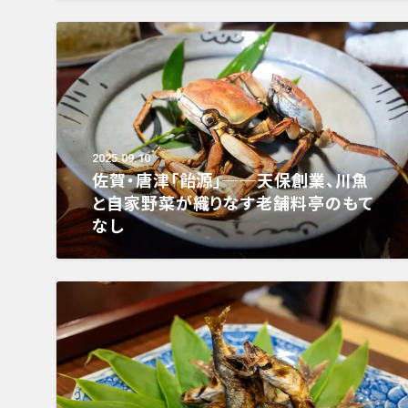
2025.09.10
佐賀・唐津「飴源」──天保創業、川魚
と自家野菜が織りなす老舗料亭のもて
なし