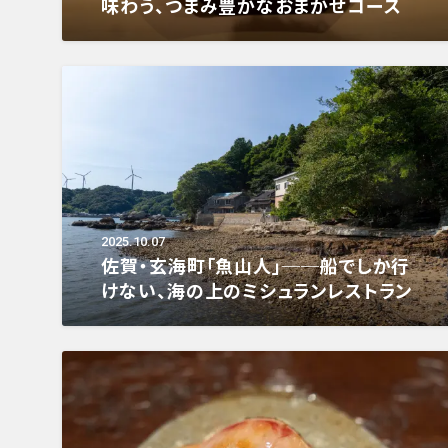
味わう、つまみ豊かなおまかせコース
2025.10.07
佐賀・玄海町「魚山人」──船でしか行
けない、海の上のミシュランレストラン