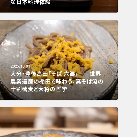
な日本料理体験
2025.10.01
大分・豊後高田「そば 六郷」──世界
農業遺産の棚田で味わう、真そば流の
十割蕎麦と大将の哲学