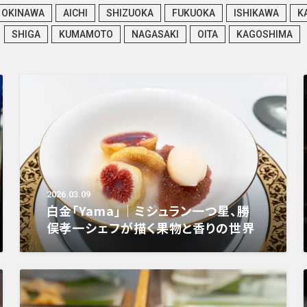
OKINAWA
AICHI
SHIZUOKA
FUKUOKA
ISHIKAWA
K
SHIGA
KUMAMOTO
NAGASAKI
OITA
KAGOSHIMA
2026.03.09
白金「Yama」｜ミシュラン一つ星、勝
俣孝一シェフが描く果物と香りの世界