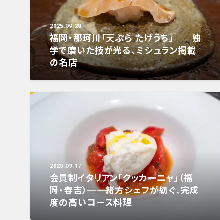
2025.09.28
福岡・那珂川「天ぷら たけうち」──独
学で磨いた技が光る、ミシュラン掲載
の名店
2025.09.17
会員制イタリアン「クッカーニャ」（福
岡・春吉）──緒方シェフが紡ぐ、完成
度の高いコース料理