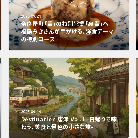
2025.09.24
奈良屋町「青」の特別営業「裏青」へ｜
福島みきさんが手がける、洋食テーマ
の特別コース
2025.09.14
Destination 唐津 Vol.1 -日帰りで味
わう、美食と景色の小さな旅-