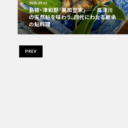
2025.09.03
島根・津和野「美加登家」──高津川
の天然鮎を味わう、四代にわたる継承
の鮎料理
PREV