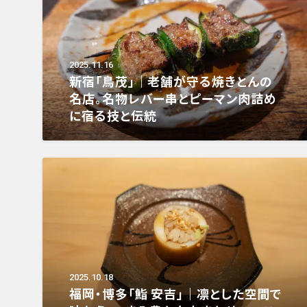
2025.11.16
新宿「鳥茂」｜老舗が守る焼きとんの
名店。名物レバー串とピーマン肉詰め
に宿る技と伝統
2025.10.18
福岡・博多「鮨 安吉」｜凛とした空間で