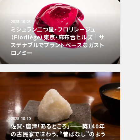
2025.10.25
ミシュラン二つ星・フロリレージュ
（Florilège）東京・麻布台ヒルズ｜サ
ステナブルでプラントベースなガスト
ロノミー
2025.10.10
佐賀・唐津「あるところ」──築140年
の古民家で味わう、“昔ばなし”のよう