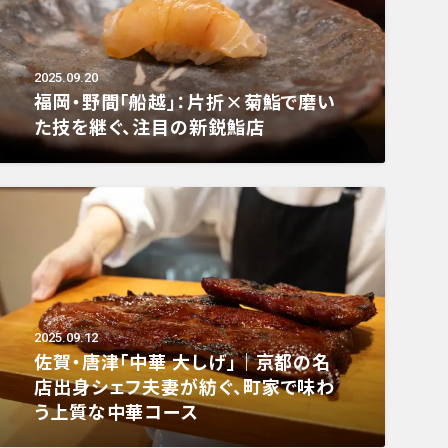
2025.09.20
福岡・野間「船越」：片折×菊鮨で磨い
た技を継ぐ、注目の新鋭鮨店
2025.09.12
佐賀・唐津「中華 大しげ」｜京都の名
店出身シェフ夫妻が紡ぐ、町家で味わ
う上質な中華コース