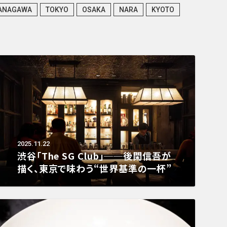
ANAGAWA
TOKYO
OSAKA
NARA
KYOTO
2025.11.22
渋谷「The SG Club」──後閑信吾が
描く、東京で味わう“世界基準の一杯”