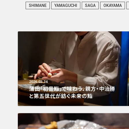
SHIMANE
YAMAGUCHI
SAGA
OKAYAMA
2026.03.14
蒲田「初音鮨」で味わう、親方・中治勝
と第五世代が紡ぐ未来の鮨