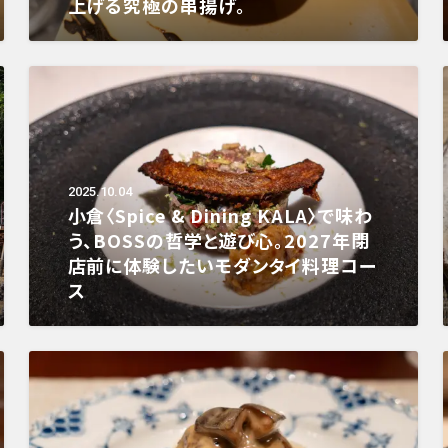
上げる究極の串揚げ。
2025.10.04
小倉〈Spice & Dining KALA〉で味わ
う、BOSSの哲学と遊び心。2027年閉
店前に体験したいモダンタイ料理コー
ス