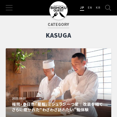
JP
EN
KR
CATEGORY
KASUGA
2025.09.01
福岡・春日市「菊鮨」ミシュラン一つ星｜改装を経て
さらに磨かれた“わざわざ訪れたい”鮨体験