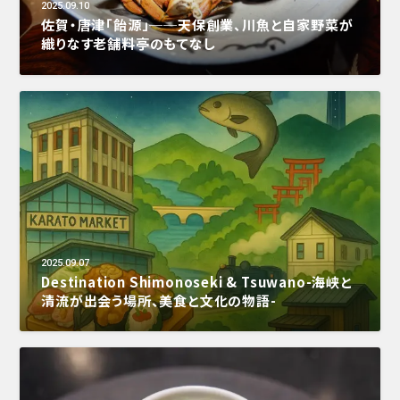
2025.09.10
佐賀・唐津「飴源」──天保創業、川魚と自家野菜が
織りなす老舗料亭のもてなし
2025.09.07
Destination Shimonoseki & Tsuwano-海峡と
清流が出会う場所、美食と文化の物語-