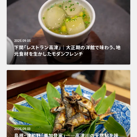
2025.09.05
下関「レストラン高津」｜大正期の洋館で味わう、地
元食材を生かしたモダンフレンチ
2025.09.03
島根・津和野「美加登家」──高津川の天然鮎を味