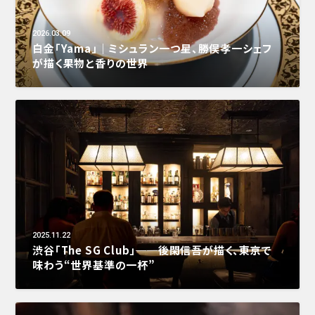
2026.03.09
白金「Yama」｜ミシュラン一つ星、勝俣孝一シェフ
が描く果物と香りの世界
2025.11.22
渋谷「The SG Club」──後閑信吾が描く、東京で
味わう“世界基準の一杯”