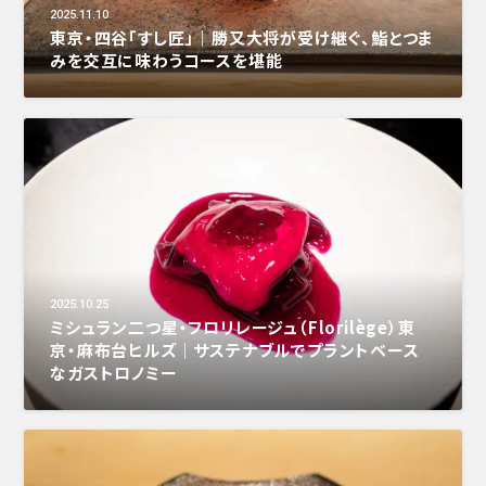
2025.11.10
東京・四谷「すし匠」｜勝又大将が受け継ぐ、鮨とつま
みを交互に味わうコースを堪能
2025.10.25
ミシュラン二つ星・フロリレージュ（Florilège）東
京・麻布台ヒルズ｜サステナブルでプラントベース
なガストロノミー