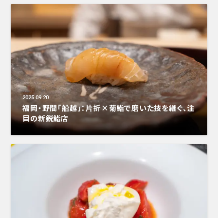
2025.09.20
福岡・野間「船越」：片折×菊鮨で磨いた技を継ぐ、注
目の新鋭鮨店