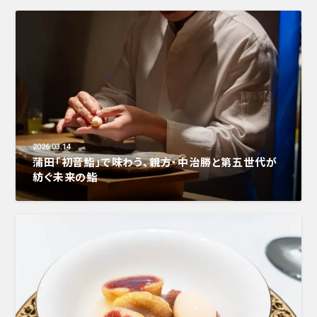
2026.03.14
蒲田「初音鮨」で味わう、親方・中治勝と第五世代が
紡ぐ未来の鮨