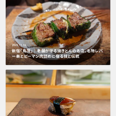
2025.11.16
新宿「鳥茂」｜老舗が守る焼きとんの名店。名物レバ
ー串とピーマン肉詰めに宿る技と伝統