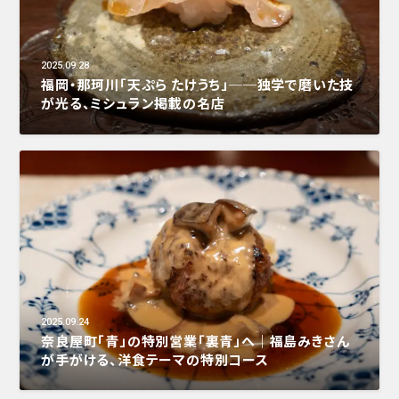
2025.09.28
福岡・那珂川「天ぷら たけうち」──独学で磨いた技
が光る、ミシュラン掲載の名店
2025.09.24
奈良屋町「青」の特別営業「裏青」へ｜福島みきさん
が手がける、洋食テーマの特別コース