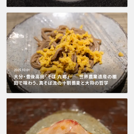
2025.10.01
大分・豊後高田「そば 六郷」──世界農業遺産の棚
田で味わう、真そば流の十割蕎麦と大将の哲学