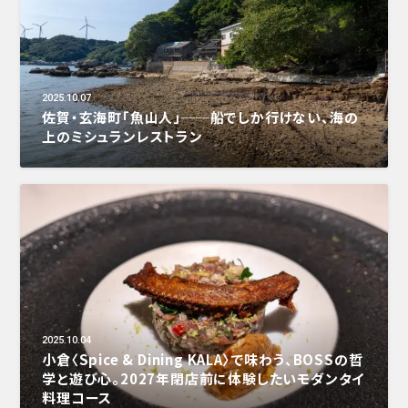
2025.10.07
佐賀・玄海町「魚山人」──船でしか行けない、海の
上のミシュランレストラン
2025.10.04
小倉〈Spice & Dining KALA〉で味わう、BOSSの哲
学と遊び心。2027年閉店前に体験したいモダンタイ
料理コース