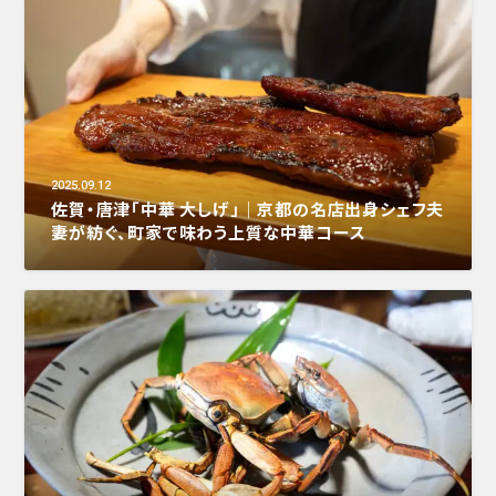
2025.09.12
佐賀・唐津「中華 大しげ」｜京都の名店出身シェフ夫
妻が紡ぐ、町家で味わう上質な中華コース