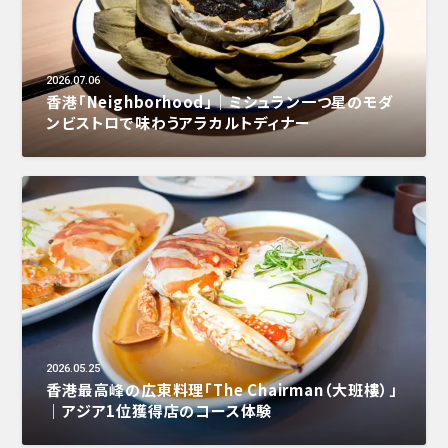
2026.07.06
香港「Neighborhood」｜ミシュラン一つ星のモダ
ンビストロで味わうアラカルトディナー
2026.05.25
香港最高峰の広東料理「The Chairman（大班樓）」
｜アジア1位獲得店のコース体験