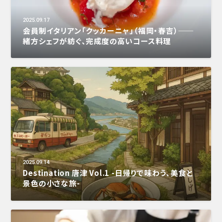
2025.09.17
会員制イタリアン「クッカーニャ」（福岡・春吉）──
緒方シェフが紡ぐ、完成度の高いコース料理
2025.09.14
Destination 唐津 Vol.1 -日帰りで味わう、美食と
景色の小さな旅-