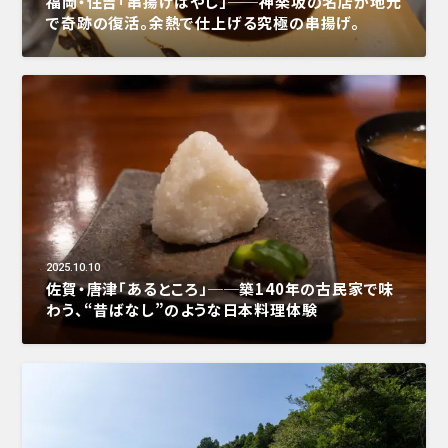
福岡・住吉「串揚げはやし」──神楽坂の名店が地元
で奇跡の復活。余熱で仕上げる究極の串揚げ。
2025.10.10
佐賀・唐津「あるところ」──築140年の古民家で味
わう、“昔ばなし”のような日本料理体験