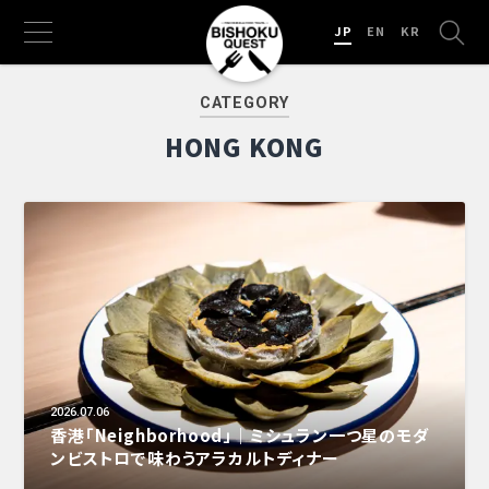
JP
EN
KR
CATEGORY
HONG KONG
2026.07.06
香港「Neighborhood」｜ミシュラン一つ星のモダ
ンビストロで味わうアラカルトディナー