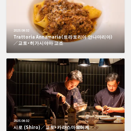
2025.08.02
Trattoria Annamaria（트라토리아 안나마리아）
／교토・히가시야마 고조
2025.08.02
시로 (Shiro)／교토・카라스마오이케