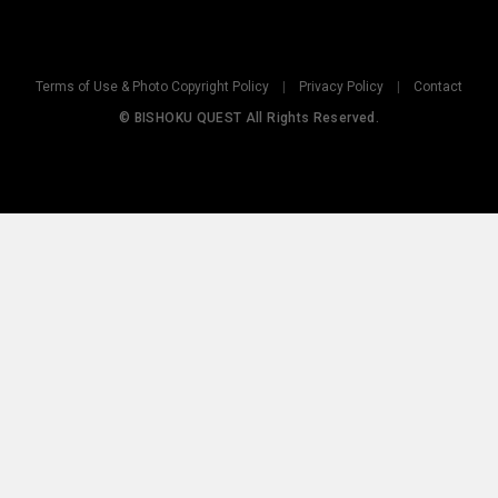
Terms of Use & Photo Copyright Policy
|
Privacy Policy
|
Contact
© BISHOKU QUEST All Rights Reserved.