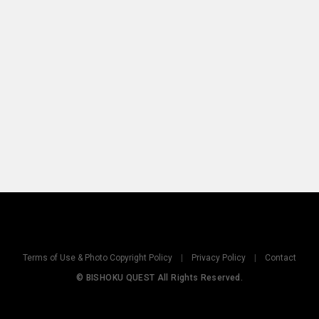
Terms of Use & Photo Copyright Policy
|
Privacy Policy
|
Contact
© BISHOKU QUEST All Rights Reserved.