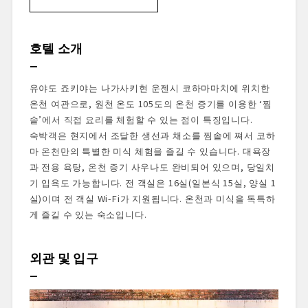
호텔 소개
외관 및 입구
객실
호텔 소개
서비스 및 어메니티
천연 온천 대욕장
유야도 죠키야는 나가사키현 운젠시 코하마마치에 위치한
숙성 흑계란
온천 여관으로, 원천 온도 105도의 온천 증기를 이용한 ‘찜
지고쿠무시 체험
솥’에서 직접 요리를 체험할 수 있는 점이 특징입니다.
라이브 키친
숙박객은 현지에서 조달한 생선과 채소를 찜솥에 쪄서 코하
와인 셀러
마 온천만의 특별한 미식 체험을 즐길 수 있습니다. 대욕장
료칸에서의 아침 식사
과 전용 욕탕, 온천 증기 사우나도 완비되어 있으며, 당일치
숙박 후기
기 입욕도 가능합니다. 전 객실은 16실(일본식 15실, 양실 1
실)이며 전 객실 Wi-Fi가 지원됩니다. 온천과 미식을 독특하
게 즐길 수 있는 숙소입니다.
외관 및 입구