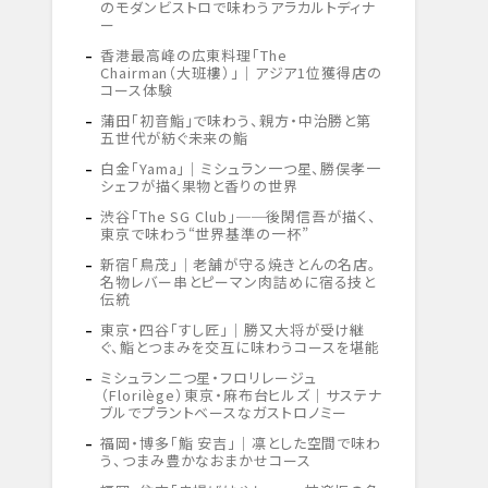
のモダンビストロで味わうアラカルトディナ
ー
香港最高峰の広東料理「The
Chairman（大班樓）」｜アジア1位獲得店の
コース体験
蒲田「初音鮨」で味わう、親方・中治勝と第
五世代が紡ぐ未来の鮨
白金「Yama」｜ミシュラン一つ星、勝俣孝一
シェフが描く果物と香りの世界
渋谷「The SG Club」──後閑信吾が描く、
東京で味わう“世界基準の一杯”
新宿「鳥茂」｜老舗が守る焼きとんの名店。
名物レバー串とピーマン肉詰めに宿る技と
伝統
東京・四谷「すし匠」｜勝又大将が受け継
ぐ、鮨とつまみを交互に味わうコースを堪能
ミシュラン二つ星・フロリレージュ
（Florilège）東京・麻布台ヒルズ｜サステナ
ブルでプラントベースなガストロノミー
福岡・博多「鮨 安吉」｜凛とした空間で味わ
う、つまみ豊かなおまかせコース