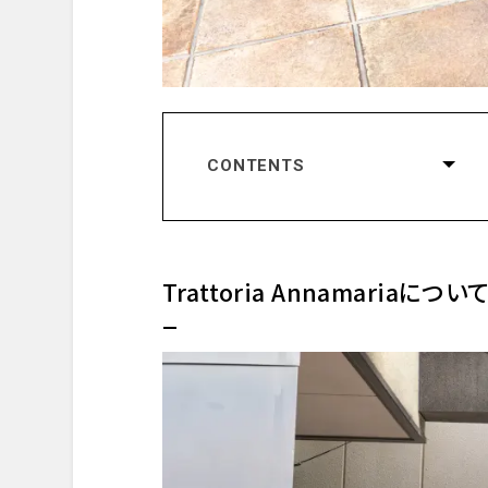
CONTENTS
Trattoria Annamariaについて
コンセプト
片桐祐樹シェフ
Trattoria Annamariaについ
レストランの評価
ダイニングプレリュード
外観・エントランス
ダイニングスペース
実際に味わった料理
まとめと感想
予約とアクセス情報