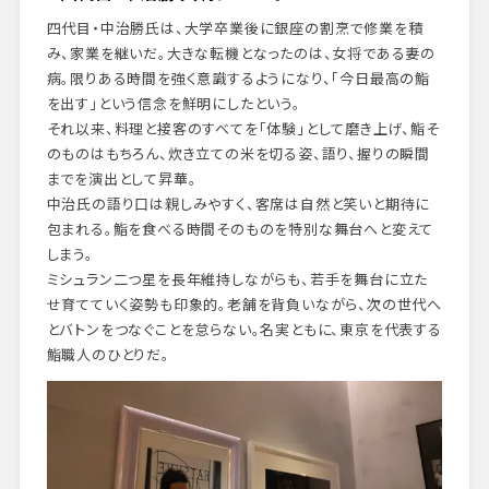
四代目・中治勝氏は、大学卒業後に銀座の割烹で修業を積
み、家業を継いだ。大きな転機となったのは、女将である妻の
病。限りある時間を強く意識するようになり、「今日最高の鮨
を出す」という信念を鮮明にしたという。
それ以来、料理と接客のすべてを「体験」として磨き上げ、鮨そ
のものはもちろん、炊き立ての米を切る姿、語り、握りの瞬間
までを演出として昇華。
中治氏の語り口は親しみやすく、客席は自然と笑いと期待に
包まれる。鮨を食べる時間そのものを特別な舞台へと変えて
しまう。
ミシュラン二つ星を長年維持しながらも、若手を舞台に立た
せ育てていく姿勢も印象的。老舗を背負いながら、次の世代へ
とバトンをつなぐことを怠らない。名実ともに、東京を代表する
鮨職人のひとりだ。