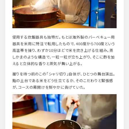
使用する炊飯器具も独特だ。もとは海外製のバーベキュー用
器具を米用に特注で転用したもので、400度から700度という
高温帯を操り、わずか10分ほどで米を炊き上げる仕組み。蒸
しかまのような構造で、一粒一粒が立ち上がり、そこに酢を加
えると立体的な香りと蒸気が舞い上がる。
握りを待つ前のこの「シャリ切り」自体が、ひとつの舞台演出。
鮨の土台である米をどう仕立てるか、そのこだわりと緊張感
が、コースの幕開けを鮮やかに告げていた。