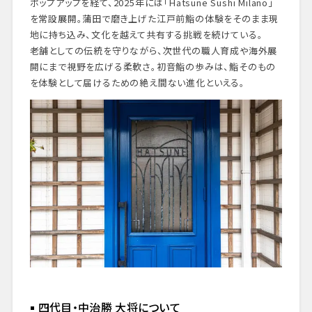
ポップアップを経て、2025年には「Hatsune Sushi Milano」
を常設展開。蒲田で磨き上げた江戸前鮨の体験をそのまま現
地に持ち込み、文化を越えて共有する挑戦を続けている。
老舗としての伝統を守りながら、次世代の職人育成や海外展
開にまで視野を広げる柔軟さ。初音鮨の歩みは、鮨そのもの
を体験として届けるための絶え間ない進化といえる。
四代目・中治勝 大将について