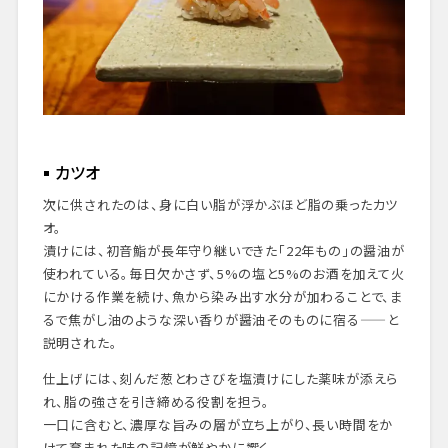
カツオ
次に供されたのは、身に白い脂が浮かぶほど脂の乗ったカツ
オ。
漬けには、初音鮨が長年守り継いできた「22年もの」の醤油が
使われている。毎日欠かさず、5%の塩と5%のお酒を加えて火
にかける作業を続け、魚から染み出す水分が加わることで、ま
るで焦がし油のような深い香りが醤油そのものに宿る——と
説明された。
仕上げには、刻んだ葱とわさびを塩漬けにした薬味が添えら
れ、脂の強さを引き締める役割を担う。
一口に含むと、濃厚な旨みの層が立ち上がり、長い時間をか
けて育まれた味の記憶が鮮やかに響く。