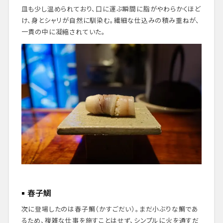
皿も少し温められており、口に運ぶ瞬間に脂がやわらかくほど
け、身とシャリが自然に馴染む。繊細な仕込みの積み重ねが、
一貫の中に凝縮されていた。
春子鯛
次に登場したのは春子鯛（かすごだい）。まだ小ぶりな鯛であ
るため、複雑な仕事を施すことはせず、シンプルに火を通すだ