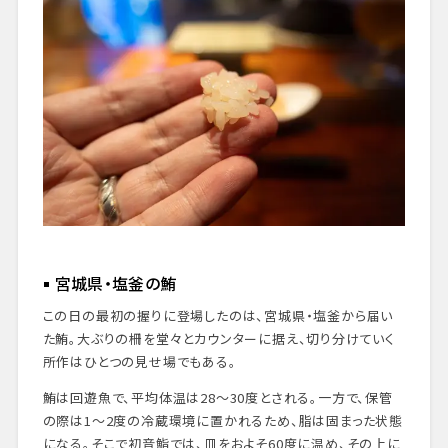
宮城県・塩釜の鮪
この日の最初の握りに登場したのは、宮城県・塩釜から届い
た鮪。大ぶりの柵を堂々とカウンターに据え、切り分けていく
所作はひとつの見せ場でもある。
鮪は回遊魚で、平均体温は28〜30度とされる。一方で、保管
の際は1〜2度の冷蔵環境に置かれるため、脂は固まった状態
になる。そこで初音鮨では、皿をおよそ60度に温め、その上に