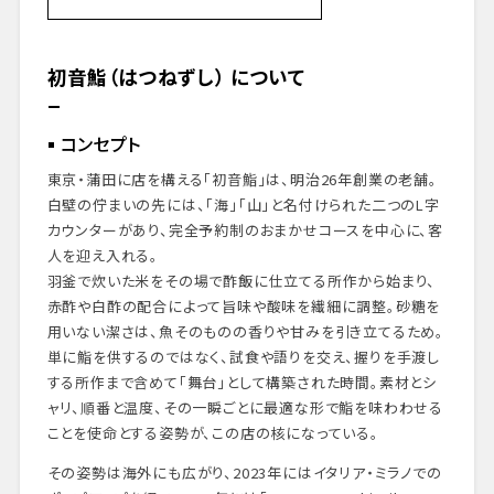
初音鮨（はつねずし） について
コンセプト
四代目・中治勝 大将について
初音鮨（はつねずし） について
レストランの評価
ダイニングプレリュード
コンセプト
外観・エントランス
ダイニングスペース
東京・蒲田に店を構える「初音鮨」は、明治26年創業の老舗。
メニュープレゼンテーション
白壁の佇まいの先には、「海」「山」と名付けられた二つのL字
実際に味わった料理
カウンターがあり、完全予約制のおまかせコースを中心に、客
まとめと感想
人を迎え入れる。
羽釜で炊いた米をその場で酢飯に仕立てる所作から始まり、
予約とアクセス情報
赤酢や白酢の配合によって旨味や酸味を繊細に調整。砂糖を
用いない潔さは、魚そのものの香りや甘みを引き立てるため。
単に鮨を供するのではなく、試食や語りを交え、握りを手渡し
する所作まで含めて「舞台」として構築された時間。素材とシ
ャリ、順番と温度、その一瞬ごとに最適な形で鮨を味わわせる
ことを使命とする姿勢が、この店の核になっている。
その姿勢は海外にも広がり、2023年にはイタリア・ミラノでの