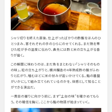
シャリ切りを終えた直後、仕上がったばかりの酢飯をほんのひ
とつまみ、客それぞれの手のひらにのせてくれる。まだ熱を帯
びた粒が手の温度に伝わり、鼻先には酢と米の立ち上がる香
りが届く。
この瞬間に味わうのは、まだ魚をまとわない「シャリそのもの
の味」。粒の立ち上がりと、横井醸造の4年熟成酢の酸がふわ
りと広がり、噛むほどに米の甘みが追いかけてくる。鮨の基盤
がいかにして組み立てられているのかを、体感として知ること
ができる演出だ。
一貫目の握りに向かう前に、まず“土台の味”を確かめてもら
う。その確信を胸に、ここから鮨の物語が始まっていく。