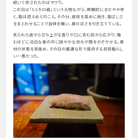
続いて供されたのはサワラ。
この日は「5.5キロ級」という大物ながら、時期的にまだやや早
く、脂は控えめとのこと。その分、皮目を高めに焼き、香ばしさ
をまとわせることで旨味を補い、身の淡さを引き立てている。
炙られた皮から立ち上がる香りが口に含む前から広がり、噛
むほどに淡白な身の中に穏やかな甘みが顔をのぞかせる。素
材の状態を見極め、その日の最適な形で提供する初音鮨らし
い一貫だった。