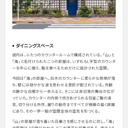
ダイニングスペース
店内は、ふたつのカウンタールームで構成されている。「山」と
「海」と名付けられた二つの部屋は、いずれもL字型のカウンタ
ーを中心に据え、鮨を食べるためだけに設計された空間。
今回は「海」の部屋へ。白木のカウンターに柔らかな照明が落
ち、壁には穏やかな波を思わせる意匠が配されている。外観
の静かな白壁から一歩入ると、そこには非日常の舞台が広が
っていた。カウンターの内側で炊きあげられる羽釜ご飯の湯
気、切り分ける所作、握りの動作まですべてが視線の届く距離
にあり、その一挙一動が空間全体の空気を形づくる。
「山」の部屋が落ち着いた荘厳さを感じさせるのに対し、「海」
の部屋はより伸びやかで、どこか清涼な印象がある。波のよう