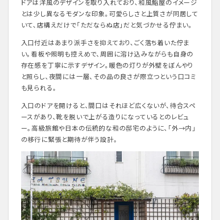
ドアは洋風のデザインを取り入れており、和風鮨屋のイメージ
とは少し異なるモダンな印象。可愛らしさと上質さが同居して
いて、店構えだけで「ただならぬ店」だと気づかせる佇まい。
入口付近はあまり派手さを抑えており、ごく落ち着いた佇ま
い。看板や照明も控えめで、周囲に溶け込みながらも自身の
存在感を丁寧に示すデザイン。暖色の灯りが外壁をぼんやり
と照らし、夜間には一層、その品の良さが際立つという口コミ
も見られる。
入口のドアを開けると、間口はそれほど広くないが、待合スペ
ースがあり、靴を脱いで上がる造りになっているとのレビュ
ー。高級旅館や日本の伝統的な和の邸宅のように、「外→内」
の移行に緊張と期待が伴う設計。