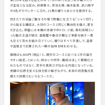
が主役となる試み。砂原隼斗、芳池大輝、梅木省吾、武川周平
の4名がカウンターに立ち、15貫の握りとあら汁を提供する。
炊きたての羽釜ご飯をその場で酢飯に仕立てる「シャリ切り」
から始まる構成は、大将のコースと同じく舞台性を備え、客を
引き込む。序盤には本鮪の赤身や中トロ、小肌、青利烏賊とい
った鮨の王道が続き、香箱蟹や春日子鯛など季節を映す一貫
も交えて流れを組み立てていく。握りはすべて手渡しで、温度
や湿度まで計算された一瞬の旨味を味わわせる。
価格は6,600円（税込）と、親方のコースと比べると手の届き
やすい設定。とはいえ、味わいや所作、構成は決して簡略化さ
れたものではなく、若手の真剣さが伝わる内容になっている。
老舗の伝統を支える技を受け継ぎながら、未来の初音鮨を見
据えた挑戦ともいえるコースだ。