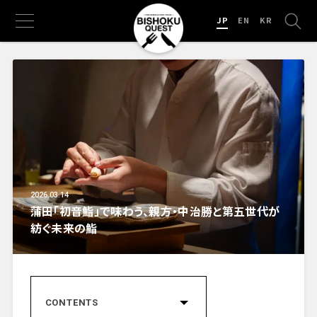
JP
EN
KR
2026.03.14
蒲田「初音鮨」で味わう、親方・中治勝と第五世代が
紡ぐ未来の鮨
CONTENTS