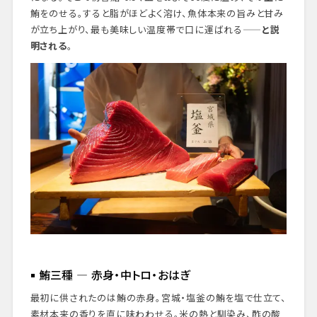
鮪をのせる。すると脂がほどよく溶け、魚体本来の旨みと甘み
が立ち上がり、最も美味しい温度帯で口に運ばれる——
と説
明される
。
鮪三種 — 赤身・中トロ・おはぎ
最初に供されたのは鮪の赤身。宮城・塩釜の鮪を塩で仕立て、
素材本来の香りを直に味わわせる。米の熱と馴染み、酢の酸