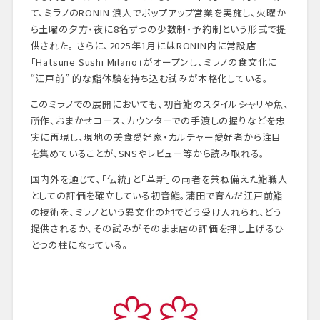
て、ミラノのRONIN 浪人でポップアップ営業を実施し、火曜か
ら土曜の夕方・夜に8名ずつの少数制・予約制という形式で提
供された。 さらに、2025年1月にはRONIN内に常設店
「Hatsune Sushi Milano」がオープンし、ミラノの食文化に
“江戸前” 的な鮨体験を持ち込む試みが本格化している。
このミラノでの展開においても、初音鮨のスタイル――シャリや魚、
所作、おまかせコース、カウンターでの手渡しの握りなど――を忠
実に再現し、現地の美食愛好家・カルチャー愛好者から注目
を集めていることが、SNSやレビュー等から読み取れる。
国内外を通じて、「伝統」と「革新」の両者を兼ね備えた鮨職人
としての評価を確立している初音鮨。蒲田で育んだ江戸前鮨
の技術を、ミラノという異文化の地でどう受け入れられ、どう
提供されるか、その試みがそのまま店の評価を押し上げるひ
とつの柱になっている。