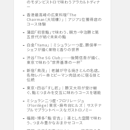
のモダンビストロで味わうアラカルトディナ
ー
香港最高峰の広東料理「The
Chairman（大班樓）」｜アジア1位獲得店の
コース体験
蒲田「初音鮨」で味わう、親方・中治勝と第
五世代が紡ぐ未来の鮨
白金「Yama」｜ミシュラン一つ星、勝俣孝一
シェフが描く果物と香りの世界
渋谷「The SG Club」──後閑信吾が描く、
東京で味わう“世界基準の一杯”
新宿「鳥茂」｜老舗が守る焼きとんの名店。
名物レバー串とピーマン肉詰めに宿る技と
伝統
東京・四谷「すし匠」｜勝又大将が受け継
ぐ、鮨とつまみを交互に味わうコースを堪能
ミシュラン二つ星・フロリレージュ
（Florilège）東京・麻布台ヒルズ｜サステナ
ブルでプラントベースなガストロノミー
福岡・博多「鮨 安吉」｜凛とした空間で味わ
う、つまみ豊かなおまかせコース