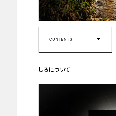
CONTENTS
しろについて
コンセプト
竹中 厚志シェフ
しろについて
レストランの評価
ダイニングプレリュード
外観・エントランス
ダイニングスペース
メニュープレゼンテーション
スタータードリンク
実際に味わった料理