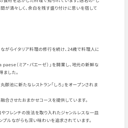
の食材を活かした料理で知られています。店名の「し
空間が清々しく、余白を残す盛り付けに思いを宿して
めながらイタリア料理の修行を続け、24歳で料理人に
 paese（ミア・パエーゼ）」を開業し、地元の新鮮な
得ました。
・烏丸御池に新たなレストラン「しろ」をオープンされま
融合させたおまかせコースを提供しています。
和やフレンチの技法を取り入れたジャンルレスな一皿
ンプルながらも深い味わいを追求されています。