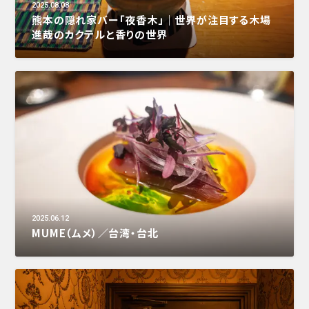
2025.08.08
熊本の隠れ家バー「夜香木」｜世界が注目する木場
進哉のカクテルと香りの世界
2025.06.12
MUME（ムメ）／台湾・台北