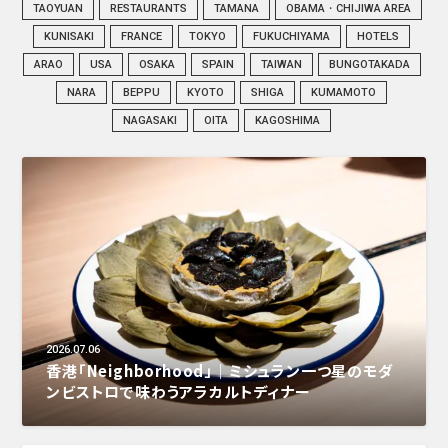
TAOYUAN
RESTAURANTS
TAMANA
OBAMA・CHIJIWA AREA
KUNISAKI
FRANCE
TOKYO
FUKUCHIYAMA
HOTELS
ARAO
USA
OSAKA
SPAIN
TAIWAN
BUNGOTAKADA
NARA
BEPPU
KYOTO
SHIGA
KUMAMOTO
NAGASAKI
OITA
KAGOSHIMA
2026.07.06
香港「Neighborhood」｜ミシュラン一つ星のモダ
ンビストロで味わうアラカルトディナー