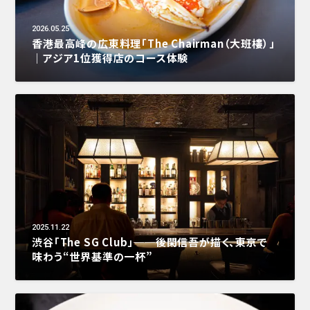
2026.05.25
香港最高峰の広東料理「The Chairman（大班樓）」
｜アジア1位獲得店のコース体験
2025.11.22
渋谷「The SG Club」──後閑信吾が描く、東京で
味わう“世界基準の一杯”