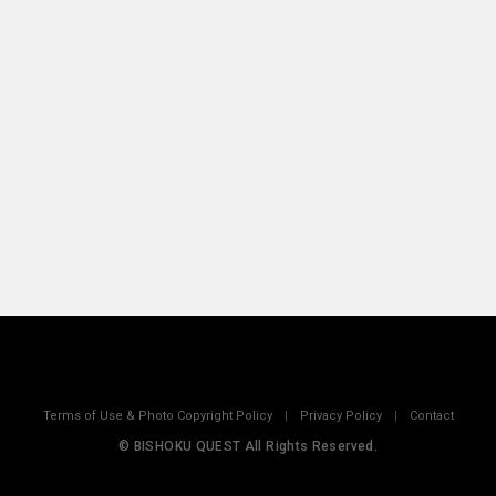
Terms of Use & Photo Copyright Policy
|
Privacy Policy
|
Contact
© BISHOKU QUEST All Rights Reserved.