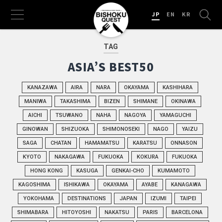
JP
EN
KR
TAG
ASIA’S BEST50
KANAZAWA
AIRA
NARA
OKAYAMA
KASHIHARA
MANIWA
TAKASHIMA
BIZEN
SHIMANE
OKINAWA
AICHI
TSUWANO
NAHA
NAGOYA
YAMAGUCHI
GINOWAN
SHIZUOKA
SHIMONOSEKI
NAGO
YAIZU
SAGA
CHATAN
HAMAMATSU
KARATSU
ONNASON
KYOTO
NAKAGAWA
FUKUOKA
KOKURA
FUKUOKA
HONG KONG
KASUGA
GENKAI-CHO
KUMAMOTO
KAGOSHIMA
ISHIKAWA
OKAYAMA
AYABE
KANAGAWA
YOKOHAMA
DESTINATIONS
JAPAN
IZUMI
TAIPEI
SHIMABARA
HITOYOSHI
NAKATSU
PARIS
BARCELONA