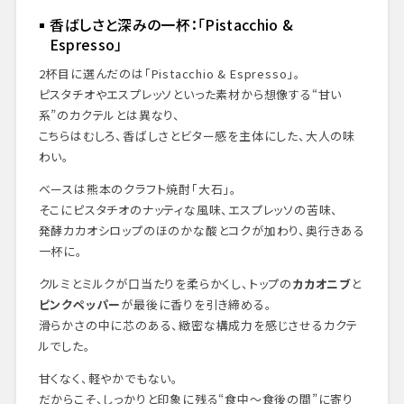
香ばしさと深みの一杯：「Pistacchio &
Espresso」
2杯目に選んだのは「Pistacchio & Espresso」。
ピスタチオやエスプレッソといった素材から想像する“甘い
系”のカクテルとは異なり、
こちらはむしろ、香ばしさとビター感を主体にした、大人の味
わい。
ベースは熊本のクラフト焼酎「大石」。
そこにピスタチオのナッティな風味、エスプレッソの苦味、
発酵カカオシロップのほのかな酸とコクが加わり、奥行きある
一杯に。
クルミとミルクが口当たりを柔らかくし、トップの
カカオニブ
と
ピンクペッパー
が最後に香りを引き締める。
滑らかさの中に芯のある、緻密な構成力を感じさせるカクテ
ルでした。
甘くなく、軽やかでもない。
だからこそ、しっかりと印象に残る“食中～食後の間”に寄り