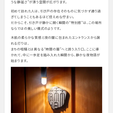
うな静謐さ”が漂う空間が広がります
。
初めて訪れた人は、引き戸の存在そのものに気づかず通り過
ぎてしまうこともあるほど控えめな佇まい。
だからこそ、引き戸が静かに開く瞬間の“特別感”は、この場所
ならではの美しい儀式のようです
。
木肌の柔らかな質感と夜の闇に包まれたエントランスから漏
れる灯りは、
まちの喧騒とは異なる“時間の層”へと誘う入り口。ここに導
かれて、中に一歩足を踏み入れた瞬間から、静かな夜物語が
始まります。