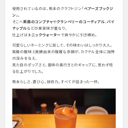
使用されているのは、熊本のクラフトジン「
ベアーズブックジ
ン
」。
そこへ
紫蘇のコンブチャ
や
クランベリーのコーディアル
、
パイ
ナップル
などの果実味が重なり、
仕上げは
トニックウォーター
で爽やかに引き締め。
可愛らしいネーミングに反して、その味わいはしっかり大人。
紫蘇の酸味と発酵由来の複雑な余韻が、カクテル全体に独特
の深みを与え、
見た目のポップさと、香味の奥行きとのギャップに、思わず唸
る仕上がりでした。
熊本らしさ、遊び心、技術力。すべてが詰まった一杯。