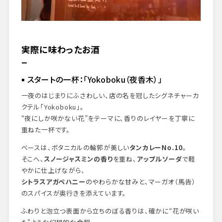
実際に味わったお酒
スタートの一杯：「Yokoboku（夜香木）」
一夜のはじまりにふさわしい、店の名を冠したシグネチャーカ
クテル「Yokoboku」。
“夜にしか咲かない花”をテーマに、香りのレイヤーを丁寧に
重ねた一杯です。
ベースは、ボタニカルの輪郭が美しい
タンカレーNo.10
。
そこへ、
スノージャスミンの香り
を重ね、
アップルソーダ
で軽
やかに仕上げながら、
シトラスアガペハニー
のやわらかな甘みと、マーガオ（馬告）
のスパイスが奥行きを添えています。
ふわりと泡立つ表面から立ちのぼる香りは、確かに“花が咲い