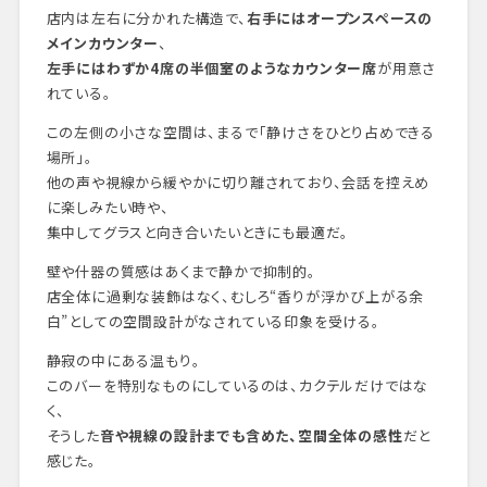
店内は左右に分かれた構造で、
右手にはオープンスペースの
メインカウンター
、
左手にはわずか4席の半個室のようなカウンター席
が用意さ
れている。
この左側の小さな空間は、まるで「静けさをひとり占めできる
場所」。
他の声や視線から緩やかに切り離されており、会話を控えめ
に楽しみたい時や、
集中してグラスと向き合いたいときにも最適だ。
壁や什器の質感はあくまで静かで抑制的。
店全体に過剰な装飾はなく、むしろ“香りが浮かび上がる余
白”としての空間設計がなされている印象を受ける。
静寂の中にある温もり。
このバーを特別なものにしているのは、カクテルだけではな
く、
そうした
音や視線の設計までも含めた、空間全体の感性
だと
感じた。