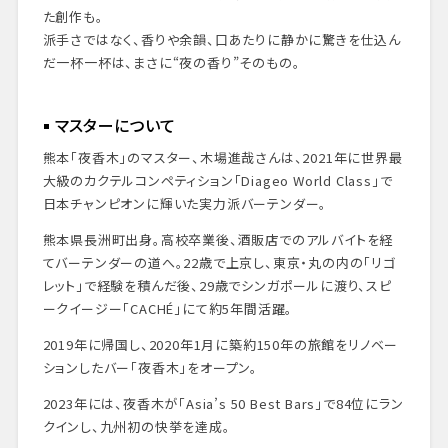
た創作も。
派手さではなく、香りや余韻、口あたりに静かに驚きを仕込ん
だ一杯一杯は、まさに“夜の香り”そのもの。
マスターについて
熊本「夜香木」のマスター、木場進哉さんは、2021年に世界最
大級のカクテルコンペティション「Diageo World Class」で
日本チャンピオンに輝いた実力派バーテンダー。
熊本県長洲町出身。高校卒業後、酒販店でのアルバイトを経
てバーテンダーの道へ。22歳で上京し、東京・丸の内の「リゴ
レット」で経験を積んだ後、29歳でシンガポールに渡り、スピ
ークイージー「CACHÉ」にて約5年間活躍。
2019年に帰国し、2020年1月に築約150年の旅館をリノベー
ションしたバー「夜香木」をオープン。
2023年には、夜香木が「Asia’s 50 Best Bars」で84位にラン
クインし、九州初の快挙を達成。