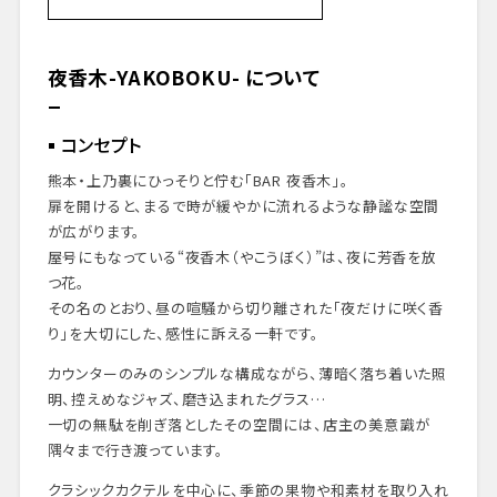
夜香木-YAKOBOKU- について
コンセプト
マスターについて
夜香木-YAKOBOKU- について
BARの評価
バー・プレリュード
コンセプト
外観・エントランス
バーエリア
熊本・上乃裏にひっそりと佇む「BAR 夜香木」。
実際に味わったお酒
扉を開けると、まるで時が緩やかに流れるような静謐な空間
まとめと感想
が広がります。
予約とアクセス情報
屋号にもなっている“夜香木（やこうぼく）”は、夜に芳香を放
つ花。
その名のとおり、昼の喧騒から切り離された「夜だけに咲く香
り」を大切にした、感性に訴える一軒です。
カウンターのみのシンプルな構成ながら、薄暗く落ち着いた照
明、控えめなジャズ、磨き込まれたグラス…
一切の無駄を削ぎ落としたその空間には、店主の美意識が
隅々まで行き渡っています。
クラシックカクテルを中心に、季節の果物や和素材を取り入れ