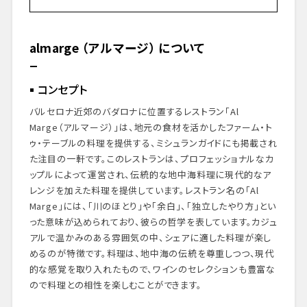
almarge （アルマージ） について
コンセプト
ヘルマン・フランコ シェフとマルタ・ロンブーツ夫
almarge （アルマージ） について
妻
ミシュランガイド掲載
ダイニングプレリュード
コンセプト
外観・エントランス
バルセロナ近郊のバダロナに位置するレストラン「Al
ダイニングスペース
Marge（アルマージ）」は、地元の食材を活かしたファーム・ト
メニュープレゼンテーション
ゥ・テーブルの料理を提供する、ミシュランガイドにも掲載され
スタータードリンク
た注目の一軒です。このレストランは、プロフェッショナルなカ
実際に味わった料理
ップルによって運営され、伝統的な地中海料理に現代的なア
デザート＆フィナーレ
レンジを加えた料理を提供しています。レストラン名の「Al
まとめと感想
Marge」には、「川のほとり」や「余白」、「独立したやり方」とい
った意味が込められており、彼らの哲学を表しています。カジュ
予約とアクセス情報
アルで温かみのある雰囲気の中、シェアに適した料理が楽し
めるのが特徴です。料理は、地中海の伝統を尊重しつつ、現代
的な感覚を取り入れたもので、ワインのセレクションも豊富な
ので料理との相性を楽しむことができます。