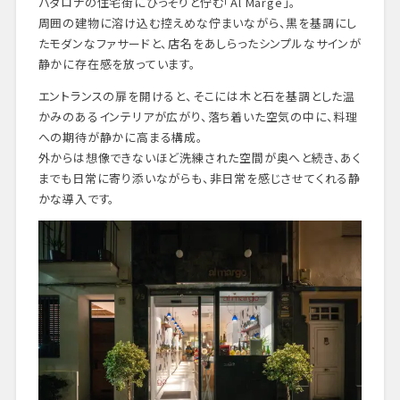
バダロナの住宅街にひっそりと佇む「Al Marge」。
周囲の建物に溶け込む控えめな佇まいながら、黒を基調にし
たモダンなファサードと、店名をあしらったシンプルなサインが
静かに存在感を放っています。
エントランスの扉を開けると、そこには木と石を基調とした温
かみのあるインテリアが広がり、落ち着いた空気の中に、料理
への期待が静かに高まる構成。
外からは想像できないほど洗練された空間が奥へと続き、あく
までも日常に寄り添いながらも、非日常を感じさせてくれる静
かな導入です。