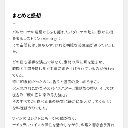
まとめと感想
バルセロナの喧騒から少し離れたバダロナの地に、静かに根
を張るレストラン〈Almarge〉。
その空間には、気取らず、けれど明確な美意識が通っていまし
た。
どの皿も派手な演出ではなく、素材の声に耳を澄ませ、
時間と手間を惜しまず丁寧に組み上げられているのが伝わっ
てくる。
特に印象的だったのは、香りと温度の扱いのうまさ。
火入れされた野菜やスパイスバター、燻製魚の香り、そして炊
き込みご飯の底に染みる力強さ。
そのすべてが、食べる者の感覚に静かに訴えかけてくるよう
な料理ばかりでした。
ワインのセレクトにも一切の隙がなく、
ナチュラルワインの個性を活かしながら、料理と響き合う流れ