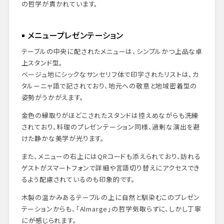
の哲学が貫かれています。
メニュープレゼンテーション
テーブルの中央に配されたメニューは、シンプルかつ上品な卓
上スタンド型。
ベージュ地にシックなサンセリフ体で印字されたリストは、カ
タルーニャ語で記されており、地元への敬意と地域密着型の
姿勢がうかがえます。
金色の縁取りがほどこされたスタンドは控えめながらも洗練
されており、料理のプレゼンテーション同様、過剰な演出を避
けた静かな美学が光ります。
また、メニューの右上にはQRコードも添えられており、訪れる
ゲストがスマートフォンで詳細や言語切り替えにアクセスでき
るよう配慮されているのも印象的です。
木製の温かみあるテーブルの上に自然と馴染むこのプレゼン
テーションからも、「Almarge」の哲学――気取らずに、しかし丁寧
に――が感じられます。