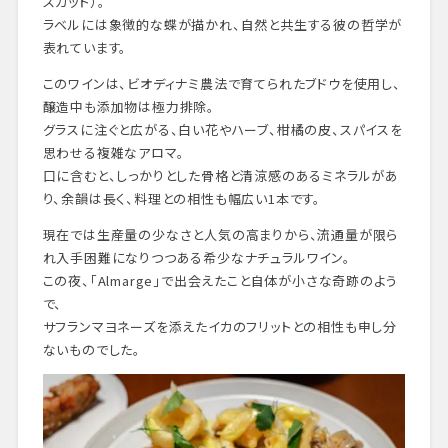
スカット）。
ラベルには象徴的な蝶が描かれ、自然と共生する彼の哲学が
表れています。
このワインは、ビオディナミ農法で育てられたブドウを使用し、
醸造中も添加物は極力排除。
グラスに注ぐと広がる、白い花やハーブ、柑橘の皮、スパイスを
思わせる複雑なアロマ。
口に含むと、しっかりとした骨格と清涼感のあるミネラルがあ
り、余韻は長く、料理との相性も幅広い1本です。
現在では生産量の少なさと人気の高まりから、流通量が限ら
れ入手困難になりつつある希少なナチュラルワイン。
この夜、「Almarge」で出会えたこと自体が小さな奇跡のよう
で、
サフランマヨネーズを添えたイカのフリットとの相性も申し分
ないものでした。