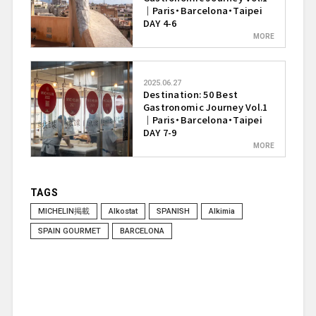
｜Paris・Barcelona・Taipei
DAY 4-6
2025.06.27
Destination: 50 Best
Gastronomic Journey Vol.1
｜Paris・Barcelona・Taipei
DAY 7-9
TAGS
MICHELIN掲載
Alkostat
SPANISH
Alkimia
SPAIN GOURMET
BARCELONA