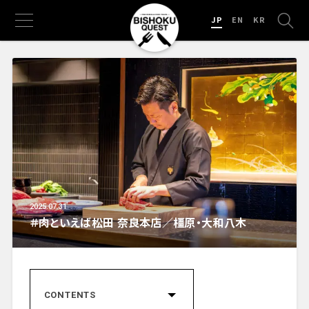
JP
EN
KR
2025.07.31
＃肉といえば松田 奈良本店／橿原・大和八木
CONTENTS