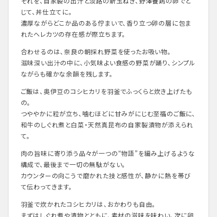
それを、自家製の出汁と淡路の新玉ねぎ、野澤養鶏の卵でと
じて、丼仕立てに。
濃厚ながらどこか品のある佇まいで、香り立つ卵の層に包ま
れたヘレカツの存在感が際立ちます。
合わせるのは、奈良の朝採れ野菜を使ったお吸い物。
滋味深い出汁の中に、小気味よい食感の野菜が踊り、シンプル
ながらも確かな余韻を残します。
ご飯は、奥伊豆のコシヒカリを羽釜でふっくらと炊き上げたも
の。
つややかに粒が立ち、噛むほどに甘みがにじむ至福のご飯に、
和牛のしぐれ煮と白菜・天然真昆布の自家製漬物が添えられ
て。
肉の旨味に寄り添う品々が一つの“物語”を編み上げるような
構成で、最後まで一切の無駄がない。
カウンターの向こうで磨かれた技と感性が、静かに熱を帯び
て伝わってきます。
羽釜で炊かれたコシヒカリは、おかわりも自由。
まずはしぐれ煮や漬物とともに、素材の滋味を味わい、次に卵