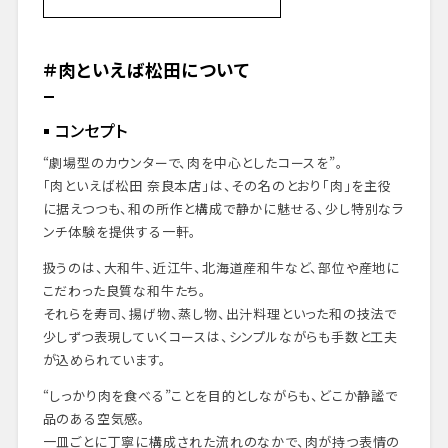
＃肉といえば松田について
コンセプト
料理長・増田 真志さん
＃肉といえば松田について
レストランの評価
ダイニングプレリュード
コンセプト
外観 ・ エントランス
ダイニングスペース
“劇場型のカウンターで、肉を中心としたコースを”。
メニュープレゼンテーション
「肉といえば松田 奈良本店」は、その名のとおり「肉」を主役
実際に味わった料理
に据えつつも、和の所作と構成で静かに魅せる、少し特別なラ
デザート & フィナーレ
ンチ体験を提供する一軒。
まとめと感想
扱うのは、大和牛、近江牛、北海道産和牛など、部位や産地に
予約とアクセス情報
こだわった良質な和牛たち。
それらを寿司、揚げ物、蒸し物、出汁料理といった和の技法で
少しずつ表現していくコースは、シンプルながらも手数と工夫
が込められています。
“しっかり肉を食べる”ことを目的としながらも、どこか静謐で
品のある空気感。
一皿ごとに丁寧に構成された流れのなかで、肉が持つ表情の