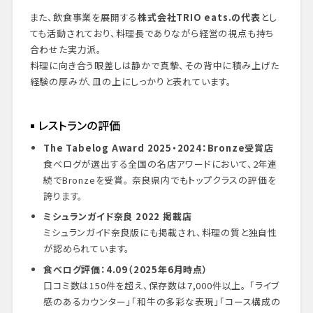
また、飲食事業を展開する
株式会社TRIO eats.の代表
とし
ても活動されており、料理長でありながら経営の視点も持ち
合わせた実力派。
料理に向き合う眼差しは静かで真摯、その背中に積み上げた
経験の厚みが、皿の上にしっかりと表れています。
レストランの評価
The Tabelog Award 2025・2024：Bronze受賞店
食べログが選出する全国の名店アワードにおいて、2年連
続でBronzeを受賞。
奈良県内でもトップクラスの評価を
誇ります。
ミシュランガイド奈良 2022 掲載店
ミシュランガイド奈良版にも掲載され、料理の質と独自性
が認められています。
食べログ評価：4.09（2025年6月時点）
口コミ数は150件を超え、保存数は7,000件以上。
「ライブ
感のあるカウンター」「和牛の多彩な表現」「コース構成の