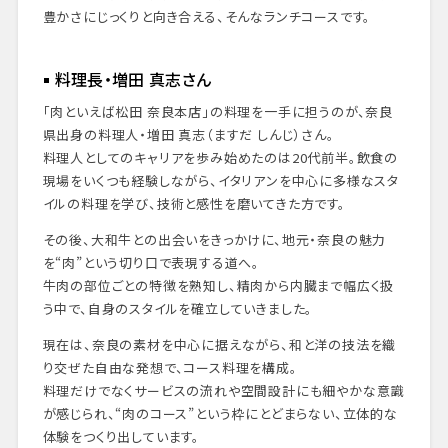
豊かさにじっくりと向き合える、そんなランチコースです。
料理長・増田 真志さん
「肉といえば松田 奈良本店」の料理を一手に担うのが、奈良
県出身の料理人・増田 真志（ますだ しんじ）さん。
料理人としてのキャリアを歩み始めたのは20代前半。飲食の
現場をいくつも経験しながら、イタリアンを中心に多様なスタ
イルの料理を学び、技術と感性を磨いてきた方です。
その後、大和牛との出会いをきっかけに、地元・奈良の魅力
を“肉”という切り口で表現する道へ。
牛肉の部位ごとの特徴を熟知し、精肉から内臓まで幅広く扱
う中で、自身のスタイルを確立していきました。
現在は、奈良の素材を中心に据えながら、和と洋の技法を織
り交ぜた自由な発想で、コース料理を構成。
料理だけでなくサービスの流れや空間設計にも細やかな意識
が感じられ、“肉のコース”という枠にとどまらない、立体的な
体験をつくり出しています。