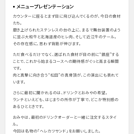
メニュープレゼンテーション
カウンターに座るとまず目に飛び込んでくるのが、今日の食材
たち。
磨き上げられたステンレスの台の上に、まるで舞台装置のよう
に並ぶ大和牛と北海道産のヒレ肉、そして近江牛のテール。
その存在感に、思わず背筋が伸びます。
ただ食べるだけでなく、選ばれた食材が目の前に“鎮座”する
ことで、これから始まるコースへの期待感がぐっと高まる瞬間
です。
肉と真摯に向き合う“松田”の真骨頂が、この演出にも表れて
います。
さらに最初に聞かれるのは、ドリンクとおみやの希望。
ランチといえども、はじまりの所作が丁寧で、どこか特別感の
あるひとときです。
おみやは、最初のドリンクオーダーと一緒に注文するスタイ
ル。
今回は名物の「ヘレカツサンド」をお願いしました。