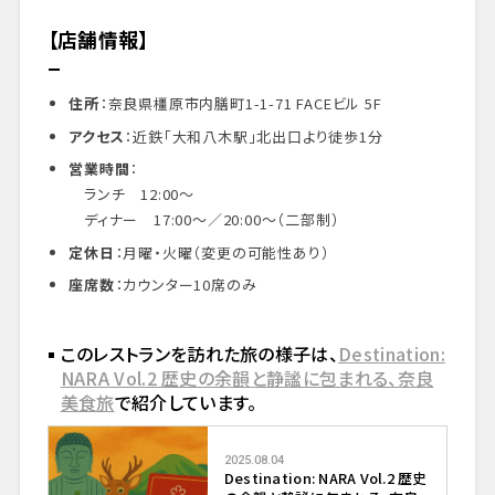
【店舗情報】
住所
：奈良県橿原市内膳町1-1-71 FACEビル 5F
アクセス
：近鉄「大和八木駅」北出口より徒歩1分
営業時間
：
ランチ 12:00〜
ディナー 17:00〜／20:00〜（二部制）
定休日
：月曜・火曜（変更の可能性あり）
座席数
：カウンター10席のみ
このレストランを訪れた旅の様子は、
Destination:
NARA Vol.2 歴史の余韻と静謐に包まれる、奈良
美食旅
で紹介しています。
2025.08.04
Destination: NARA Vol.2 歴史