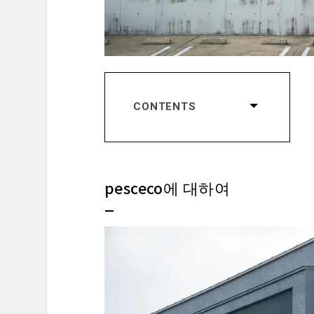
CONTENTS
pesceco에 대하여
컨셉트
이노우에 토시히로 셰프
pesceco에 대하여
레스토랑 평가
다이닝 프렐류드
웨이팅 & 리셉션
메뉴 프레젠테이션
스타터 드링크
실제로 맛본 요리
디저트 & 피날레