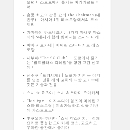
모던 비스트로에서 즐기는 아라카르트 디
너
홍콩 최고의 광둥 요리 The Chairman (대
반루)｜아시아 1위 레스토랑에서의 코스
체험
가마타의 하츠네즈시: 나카지 마사루 마스
터와 5대째가 함께 빚어내는 스시의 미래
야마 시로카네 | 미쉐린 스타 디저트 레스
토랑
시부야 “The SG Club” — 도쿄에서 즐기
는 ‘월드클래스 칵테일’을 향한 고칸 신고
의 비
신주쿠 「토리시게」｜노포가 지켜 온 야키
톤 명점. 명물 레버 꼬치와 피망 고기속에
깃든 기술과 전통
스시 쇼 요츠야 | 스시 & 쓰마미 오마카세
Florilège – 아자부다이 힐즈의 미쉐린 2
스타 레스토랑 | 지속가능하고 식물 기반
의 가스트로노미
후쿠오카・하카타 「스시 야스키치」 | 전채
요리로 풍성한 오마카세 코스, 고요하고
우아한 공간에서 즐기다