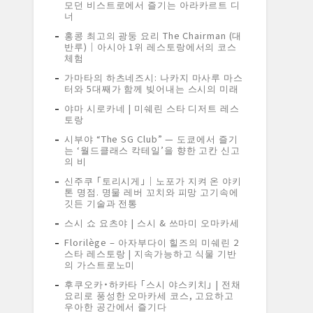
모던 비스트로에서 즐기는 아라카르트 디
너
홍콩 최고의 광둥 요리 The Chairman (대
반루)｜아시아 1위 레스토랑에서의 코스
체험
가마타의 하츠네즈시: 나카지 마사루 마스
터와 5대째가 함께 빚어내는 스시의 미래
야마 시로카네 | 미쉐린 스타 디저트 레스
토랑
시부야 “The SG Club” — 도쿄에서 즐기
는 ‘월드클래스 칵테일’을 향한 고칸 신고
의 비
신주쿠 「토리시게」｜노포가 지켜 온 야키
톤 명점. 명물 레버 꼬치와 피망 고기속에
깃든 기술과 전통
스시 쇼 요츠야 | 스시 & 쓰마미 오마카세
Florilège – 아자부다이 힐즈의 미쉐린 2
스타 레스토랑 | 지속가능하고 식물 기반
의 가스트로노미
후쿠오카・하카타 「스시 야스키치」 | 전채
요리로 풍성한 오마카세 코스, 고요하고
우아한 공간에서 즐기다