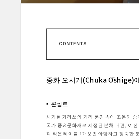
CONTENTS
중화 오시게(Chūka Ōshige)에 대
콘셉트
셰프 부부 소개
중화 오시게(Chūka Ōshige
레스토랑의 평가
식전의 프렐류드
외관 & 입구
콘셉트
다이닝 스페이스
메뉴 안내
사가현 가라쓰의 거리 풍경 속에 조용히 숨어 있
시식한 요리
국가 중요문화재로 지정된 본채 뒤편, 예전
디저트 & 피날레
과 작은 테이블 1개뿐인 아담하고 정숙한 