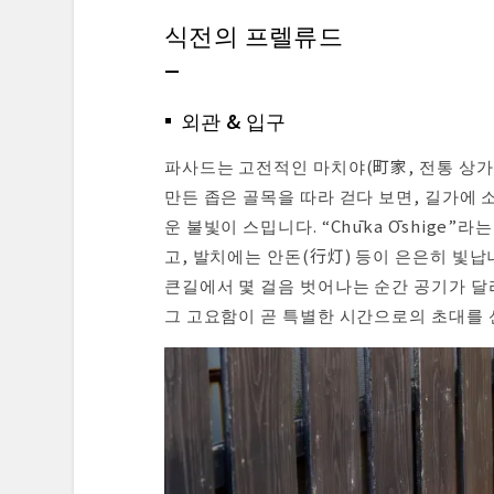
식전의 프렐류드
외관 & 입구
파사드는 고전적인 마치야(町家, 전통 상가
만든 좁은 골목을 따라 걷다 보면, 길가에
운 불빛이 스밉니다. “Chūka Ōshige”
고, 발치에는 안돈(行灯) 등이 은은히 빛납
큰길에서 몇 걸음 벗어나는 순간 공기가 달
그 고요함이 곧 특별한 시간으로의 초대를 