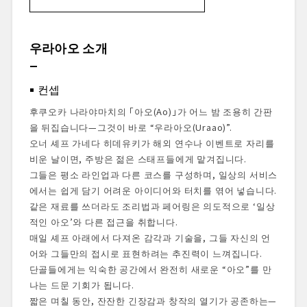
우라아오 소개
컨셉
우라아오 리드: 미키 후쿠시마
우라아오 소개
레스토랑 수상 경력
다이닝 프렐류드
컨셉
외관 & 입구
다이닝 공간
후쿠오카 나라야마치의 「아오(Ao)」가 어느 밤 조용히 간판
메뉴 프레젠테이션
을 뒤집습니다—그것이 바로 “우라아오(Uraao)”.
시식한 요리
오너 셰프 가네다 히데유키가 해외 연수나 이벤트로 자리를
디저트 & 피날레
비운 날이면, 주방은 젊은 스태프들에게 맡겨집니다.
그들은 평소 라인업과 다른 코스를 구성하며, 일상의 서비스
총평
에서는 쉽게 담기 어려운 아이디어와 터치를 엮어 넣습니다.
예약 & 액세스
같은 재료를 쓰더라도 조리법과 페어링은 의도적으로 ‘일상
적인 아오’와 다른 접근을 취합니다.
매일 셰프 아래에서 다져온 감각과 기술을, 그들 자신의 언
어와 그들만의 접시로 표현하려는 추진력이 느껴집니다.
단골들에게는 익숙한 공간에서 완전히 새로운 “아오”를 만
나는 드문 기회가 됩니다.
짧은 며칠 동안, 잔잔한 긴장감과 창작의 열기가 공존하는—