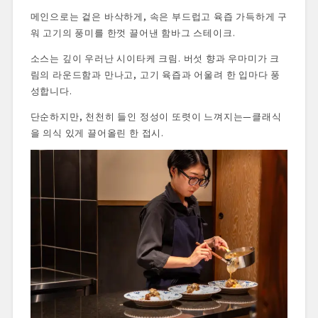
메인으로는 겉은 바삭하게, 속은 부드럽고 육즙 가득하게 구
워 고기의 풍미를 한껏 끌어낸 함바그 스테이크.
소스는 깊이 우러난 시이타케 크림. 버섯 향과 우마미가 크
림의 라운드함과 만나고, 고기 육즙과 어울려 한 입마다 풍
성합니다.
단순하지만, 천천히 들인 정성이 또렷이 느껴지는—클래식
을 의식 있게 끌어올린 한 접시.