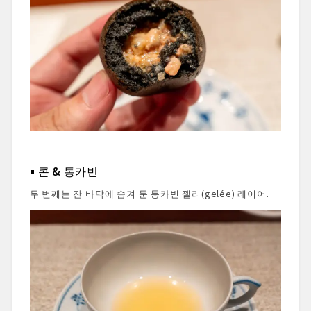
콘 & 통카빈
두 번째는 잔 바닥에 숨겨 둔 통카빈 젤리(gelée) 레이어.