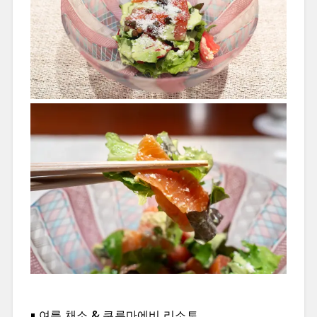
여름 채소 & 쿠루마에비 리소토