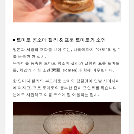
토마토 콩소메 젤리 & 프룻 토마토와 소멘
일본과 서양의 조화를 보여 주는, 나라야마치 “아오”의 정수
를 응축한 한 접시.
우마미를 농축한 토마토 콩소메 젤리와 달콤한 프룻 토마토
를, 차갑게 식힌 소멘(素麵, sōmen)과 함께 버무립니다.
한 입마다 젤리의 부드러운 산미와 감칠맛이 면발 사이사이
에 퍼지고, 프룻 토마토의 풍부한 즙이 포인트를 찍습니다—
눈에도 시원하고 여름 코스에 잘 어울리는 접시.