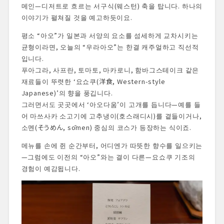
메인—디저트로 흐르는 서구식(웨스턴) 축을 탑니다. 하나의
이야기가 펼쳐질 것을 예고하듯이요.
평소 “아오”가 일본과 서양의 요소를 섬세하게 교차시키는
균형이라면, 오늘의 “우라아오”는 한결 캐주얼하고 직선적
입니다.
푸아그라, 사프란, 토마토, 마카로니, 함바그스테이크 같은
재료들이 뚜렷한 ‘요쇼쿠(洋食, Western-style
Japanese)’의 향을 풍깁니다.
그러면서도 곳곳에서 ‘아오다움’이 고개를 듭니다—예를 들
어 마쓰사카 소고기에 고추냉이(호스래디시)를 곁들이거나,
소멘(そうめん, sōmen) 중심의 코스가 등장하는 식이죠.
메뉴를 손에 쥔 순간부터, 어디엔가 따뜻한 향수를 일으키는
—그럼에도 이전의 “아오”와는 결이 다른—요쇼쿠 기조의
경험이 예감됩니다.