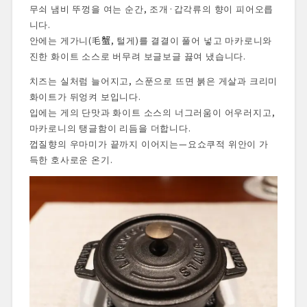
무쇠 냄비 뚜껑을 여는 순간, 조개·갑각류의 향이 피어오릅
니다.
안에는 게가니(毛蟹, 털게)를 결결이 풀어 넣고 마카로니와
진한 화이트 소스로 버무려 보글보글 끓여 냈습니다.
치즈는 실처럼 늘어지고, 스푼으로 뜨면 붉은 게살과 크리미
화이트가 뒤엉켜 보입니다.
입에는 게의 단맛과 화이트 소스의 너그러움이 어우러지고,
마카로니의 탱글함이 리듬을 더합니다.
껍질향의 우마미가 끝까지 이어지는—요쇼쿠적 위안이 가
득한 호사로운 온기.