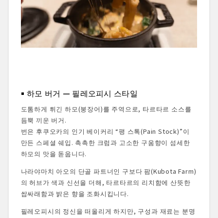
하모 버거 — 필레오피시 스타일
도톰하게 튀긴 하모(붕장어)를 주역으로, 타르타르 소스를
듬뿍 끼운 버거.
번은 후쿠오카의 인기 베이커리 “팽 스톡(Pain Stock)”이
만든 스페셜 쉐입. 촉촉한 크럼과 고소한 구움향이 섬세한
하모의 맛을 돋웁니다.
나라야마치 아오의 단골 파트너인 구보다 팜(Kubota Farm)
의 허브가 색과 신선을 더해, 타르타르의 리치함에 산뜻한
쌉싸래함과 밝은 향을 조화시킵니다.
필레오피시의 정신을 떠올리게 하지만, 구성과 재료는 분명