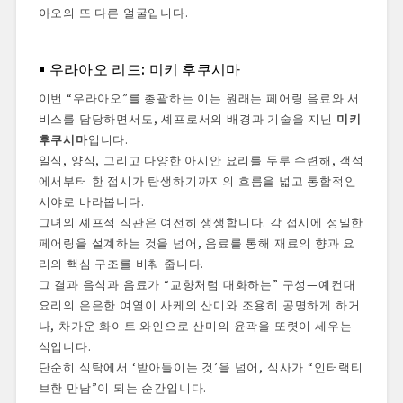
아오의 또 다른 얼굴입니다.
우라아오 리드: 미키 후쿠시마
이번 “우라아오”를 총괄하는 이는 원래는 페어링 음료와 서
비스를 담당하면서도, 셰프로서의 배경과 기술을 지닌
미키
후쿠시마
입니다.
일식, 양식, 그리고 다양한 아시안 요리를 두루 수련해, 객석
에서부터 한 접시가 탄생하기까지의 흐름을 넓고 통합적인
시야로 바라봅니다.
그녀의 셰프적 직관은 여전히 생생합니다. 각 접시에 정밀한
페어링을 설계하는 것을 넘어, 음료를 통해 재료의 향과 요
리의 핵심 구조를 비춰 줍니다.
그 결과 음식과 음료가 “교향처럼 대화하는” 구성—예컨대
요리의 은은한 여열이 사케의 산미와 조용히 공명하게 하거
나, 차가운 화이트 와인으로 산미의 윤곽을 또렷이 세우는
식입니다.
단순히 식탁에서 ‘받아들이는 것’을 넘어, 식사가 “인터랙티
브한 만남”이 되는 순간입니다.