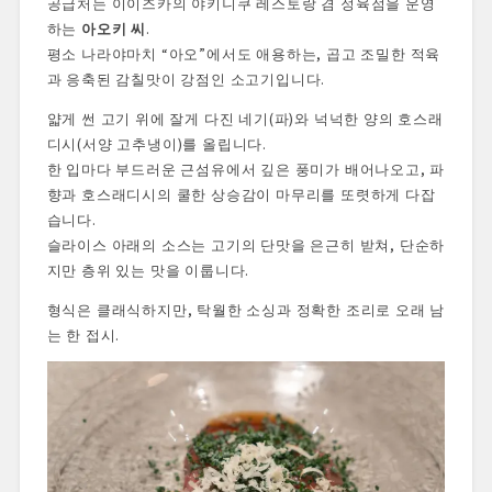
공급처는 이이즈카의 야키니쿠 레스토랑 겸 정육점을 운영
하는
아오키 씨
.
평소 나라야마치 “아오”에서도 애용하는, 곱고 조밀한 적육
과 응축된 감칠맛이 강점인 소고기입니다.
얇게 썬 고기 위에 잘게 다진 네기(파)와 넉넉한 양의 호스래
디시(서양 고추냉이)를 올립니다.
한 입마다 부드러운 근섬유에서 깊은 풍미가 배어나오고, 파
향과 호스래디시의 쿨한 상승감이 마무리를 또렷하게 다잡
습니다.
슬라이스 아래의 소스는 고기의 단맛을 은근히 받쳐, 단순하
지만 층위 있는 맛을 이룹니다.
형식은 클래식하지만, 탁월한 소싱과 정확한 조리로 오래 남
는 한 접시.