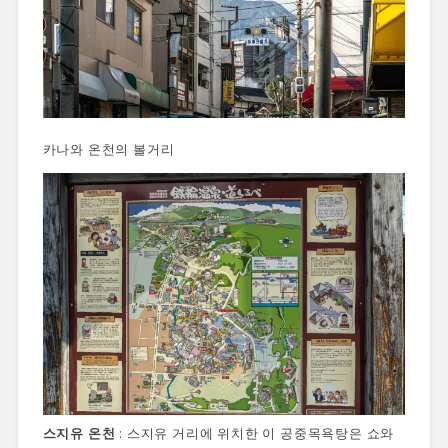
카나와 온천의 볼거리
스지유 온천
: 스지유 거리에 위치한 이 공중목욕탕은 쇼와