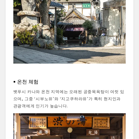
온천 체험
벳푸시 카나와 온천 지역에는 오래된 공중목욕탕이 여럿 있
으며, 그중 ‘시부노유’와 ‘지고쿠하라유’가 특히 현지인과
관광객에게 인기가 높습니다.