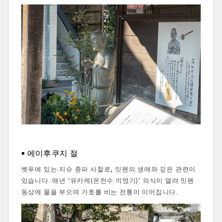
에이후쿠지 절
벳푸에 있는 지슈 종파 사찰로, 잇펜의 생애와 깊은 관련이
있습니다. 매년 ‘유카케(온천수 끼얹기)’ 의식이 열려 잇펜
동상에 물을 부으며 가호를 비는 전통이 이어집니다.