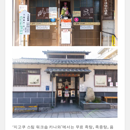
‘지고쿠 스팀 워크숍 카나와’에서는 무료 족탕, 족증탕, 음