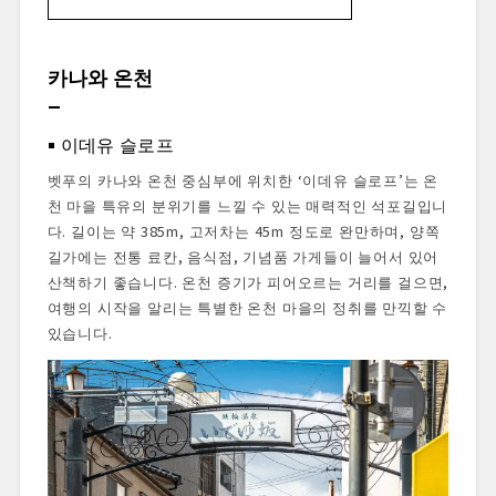
카나와 온천
이데유 슬로프
‘유카케 죠닌사마’ 동상
카나와 온천
에이후쿠지 절
온천 체험
이데유 슬로프
아베 칸 쇼텐
벳푸 지옥 순례
벳푸의 카나와 온천 중심부에 위치한 ‘이데유 슬로프’는 온
시라이케 지고쿠(백지 연못 지옥)
천 마을 특유의 분위기를 느낄 수 있는 매력적인 석포길입니
카나와 긴자 거리
다. 길이는 약 385m, 고저차는 45m 정도로 완만하며, 양쪽
샐리 가든스 인 토지 야나기야
길가에는 전통 료칸, 음식점, 기념품 가게들이 늘어서 있어
Otto e Sette Oita
산책하기 좋습니다. 온천 증기가 피어오르는 거리를 걸으면,
여행의 시작을 알리는 특별한 온천 마을의 정취를 만끽할 수
있습니다.