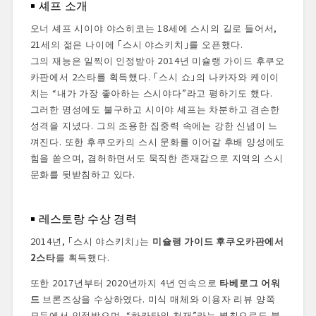
셰프 소개
오너 셰프 시이야 야스히코는 18세에 스시의 길로 들어서,
21세의 젊은 나이에 「스시 야스키치」를 오픈했다.
그의 재능은 일찍이 인정받아 2014년 미슐랭 가이드 후쿠오
카판에서 2스타를 획득했다. 「스시 쇼」의 나카자와 케이이
치는 “내가 가장 좋아하는 스시야다”라고 평하기도 했다.
그러한 명성에도 불구하고 시이야 셰프는 차분하고 겸손한
성격을 지녔다. 그의 조용한 집중력 속에는 강한 신념이 느
껴진다. 또한 후쿠오카의 스시 문화를 이어갈 후배 양성에도
힘을 쏟으며, 겸허하면서도 묵직한 존재감으로 지역의 스시
문화를 뒷받침하고 있다.
레스토랑 수상 경력
2014년, 「스시 야스키치」는
미슐랭 가이드 후쿠오카판에서
2스타
를 획득했다.
또한 2017년부터 2020년까지 4년 연속으로
타베로그 어워
드
브론즈상을 수상하였다. 미식 매체와 이용자 리뷰 양쪽
모두에서 인정받으며, “하카타의 천재”라는 별칭으로도 불