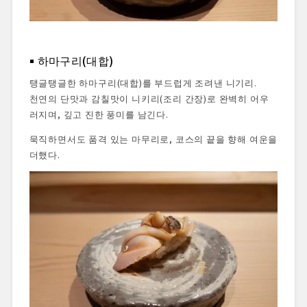
하마구리(대합)
탱글탱글한 하마구리(대합)를 부드럽게 조려낸 니기리.
천연의 단맛과 감칠맛이 니키리(조리 간장)로 완벽히 어우
러지며, 깊고 진한 풍미를 남긴다.
묵직하면서도 품격 있는 마무리로, 코스의 끝을 향해 여운을
더했다.