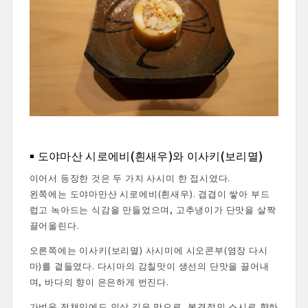
도야마산 시로에비(흰새우)와 이사키(보리멸)
이어서 등장한 것은 두 가지 사시미 한 접시였다.
왼쪽에는 도야마만산 시로에비(흰새우). 겹겹이 쌓아 부드
럽고 녹아드는 식감을 만들었으며, 고추냉이가 단맛을 살짝
끌어올린다.
오른쪽에는 이사키(보리멸) 사시미에 시오콘부(염장 다시
마)를 곁들였다. 다시마의 감칠맛이 생선의 단맛을 끌어내
며, 바다의 향이 은은하게 번진다.
가벼운 전채임에도 인상 깊은 맛으로, 본격적인 스시로 향하