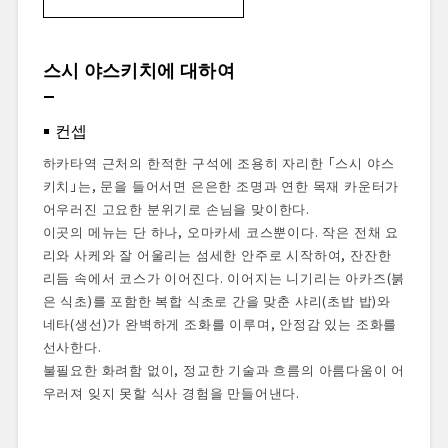
스시 야스키치에 대하여
컨셉
셰프 소개
스시 야스키치에 대하여
레스토랑 수상 경력
식사의 서곡
컨셉
외관 & 입구
식사 공간
하카타역 근처의 한적한 구석에 조용히 자리한 「스시 야스
스타터 드링크
키치」는, 문을 들어서면 은은한 조명과 연한 목재 카운터가
요리 경험
어우러진 고요한 분위기로 손님을 맞이한다.
디저트 & 피날레
이곳의 메뉴는 단 하나, 오마카세 코스뿐이다. 작은 전채 요
리와 사케와 잘 어울리는 섬세한 안주로 시작하여, 잔잔한
총평
리듬 속에서 코스가 이어진다. 이어지는 니기리는 아카즈(붉
예약 및 오시는 길
은 식초)를 포함한 복합 식초로 간을 맞춘 샤리(초밥 밥)와
네타(생선)가 완벽하게 조화를 이루며, 안정감 있는 조화를
선사한다.
불필요한 화려함 없이, 정교한 기술과 흐름의 아름다움이 어
우러져 잊지 못할 식사 경험을 만들어낸다.