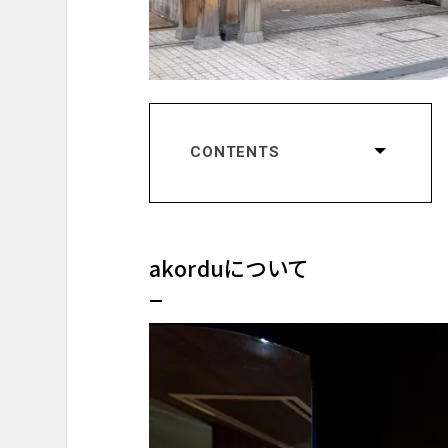
CONTENTS
akorduについて
コンセプト
川島宙シェフ
akorduについて
Mugaritzとは
レストランの評価
ダイニングプレリュード
ダイニングスペース
メニュープレゼンテーション
スタータードリンク
実際に味わった料理