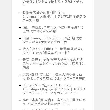
のモダンビストロで味わうアラカルトディナ
ー
香港最高峰の広東料理「The
Chairman（大班樓）」｜アジア1位獲得店の
コース体験
蒲田「初音鮨」で味わう、親方・中治勝と第
五世代が紡ぐ未来の鮨
白金「Yama」｜ミシュラン一つ星、勝俣孝一
シェフが描く果物と香りの世界
渋谷「The SG Club」──後閑信吾が描く、
東京で味わう“世界基準の一杯”
新宿「鳥茂」｜老舗が守る焼きとんの名店。
名物レバー串とピーマン肉詰めに宿る技と
伝統
東京・四谷「すし匠」｜勝又大将が受け継
ぐ、鮨とつまみを交互に味わうコースを堪能
ミシュラン二つ星・フロリレージュ
（Florilège）東京・麻布台ヒルズ｜サステナ
ブルでプラントベースなガストロノミー
福岡・博多「鮨 安吉」｜凛とした空間で味わ
う、つまみ豊かなおまかせコース